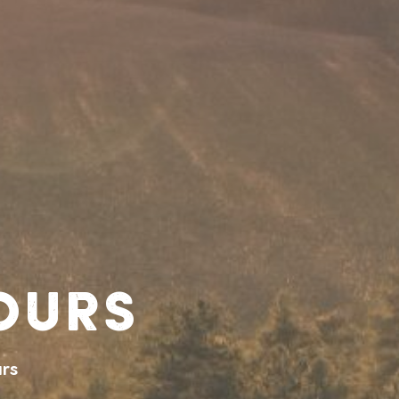
jours
urs