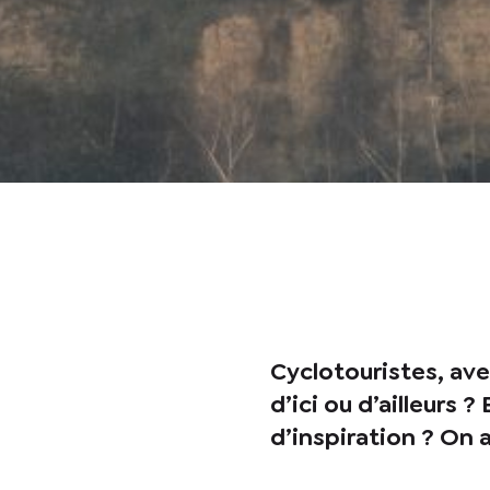
recontacter.
Cyclotouristes, ave
d’ici ou d’ailleurs
d’inspiration ? On 