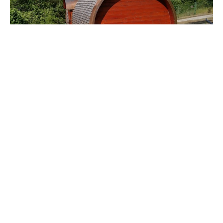
Roulotte Viticole – Camping de la Pelouse
JAULNY