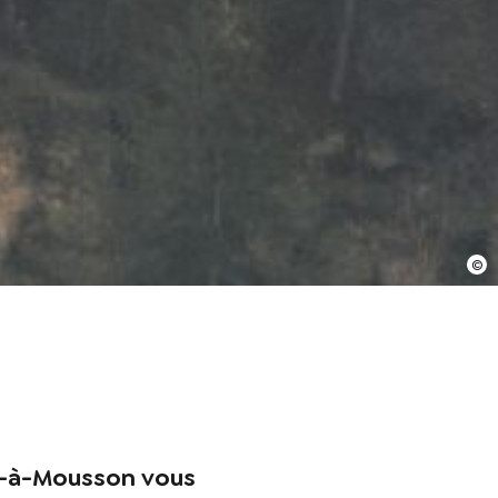
 permettre de me
nt-à-Mousson vous