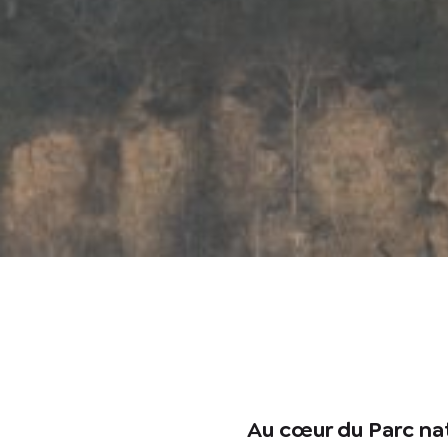
En cochant cet
recontacter.
Au cœur du Parc nat