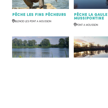
Pêche les Fins Pêcheurs
Pêche la Gaule
Mussipontine
BLENOD LES PONT A MOUSSON
PONT A MOUSSON
Pêche aux Etangs
Pêche la Gaule
Fédéraux Muller
Pagnotine
PONT A MOUSSON
PAGNY SUR MOSELLE