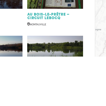
Au Bois-le-Prêtre –
Circuit Lebocq
MONTAUVILLE
Pêche le Gardon
Scarponais
DIEULOUARD