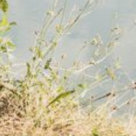
En cochant cet
recontacter.