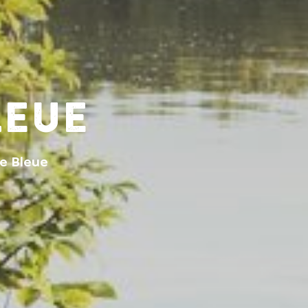
leue
ie Bleue