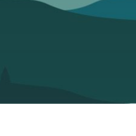
te case, j’accepte que les informations saisies soient utilisées pour