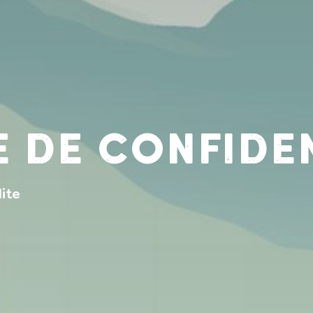
e de confide
lite