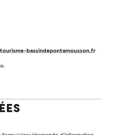
tourisme-bassindepontamousson.fr
e.
ées
s formulaires (demande d’information,