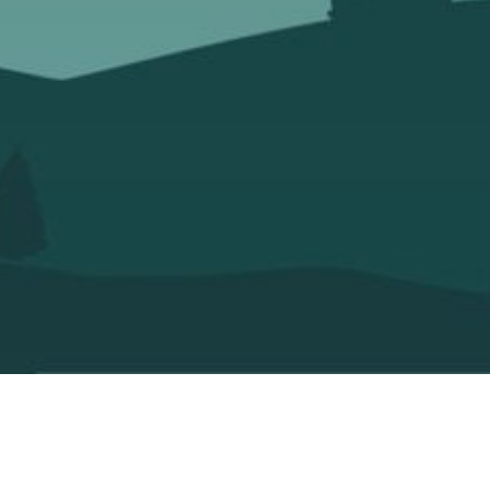
En cochant cet
recontacter.