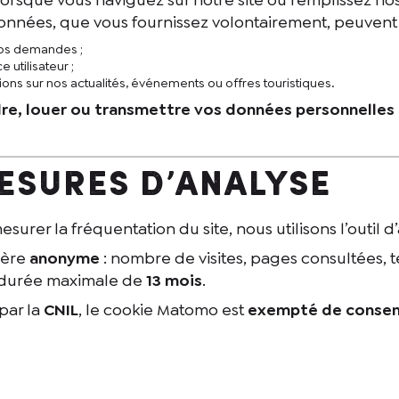
 données, que vous fournissez volontairement, peuvent ê
 vos demandes ;
 utilisateur ;
ions sur nos actualités, événements ou offres touristiques.
e, louer ou transmettre vos données personnelles à
mesures d’analyse
esurer la fréquentation du site, nous utilisons l’outil 
ière
anonyme
: nombre de visites, pages consultées, t
e durée maximale de
13 mois
.
par la
CNIL
, le cookie Matomo est
exempté de consen
user le suivi.
s données