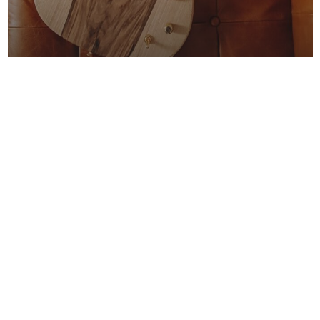
Nicolas Cablé : forgeron
d’exception et créateur de
couteaux uniques