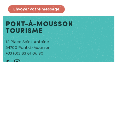
Envoyer votre message
pont-à-mousson
tourisme
12 Place Saint-Antoine
54700 Pont-à-Mousson
+33 (0)3 83 81 06 90
Horaires d’ouverture:
Lundi : 13h30 – 18h00
Du mardi au samedi : 10h00 – 12h00 et 13h30 – 18h00