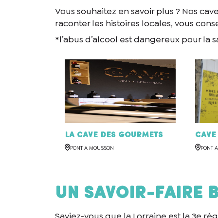
Vous souhaitez en savoir plus ? Nos cav
En cochant cet
raconter les histoires locales, vous cons
recontacter.
*l’abus d’alcool est dangereux pour la s
La Cave des Gourmets
Cave
PONT A MOUSSON
PONT 
Un savoir-faire 
Saviez-vous que la Lorraine est la 3e rég