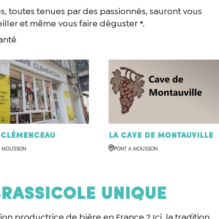
es, toutes tenues par des passionnés, sauront vous
te case, j’accepte que les informations saisies soient utilisées pour
eiller et même vous faire déguster *.
anté
 Clémenceau
La Cave de Montauville
A MOUSSON
PONT A MOUSSON
brassicole unique
ion productrice de bière en France ? Ici, la tradition