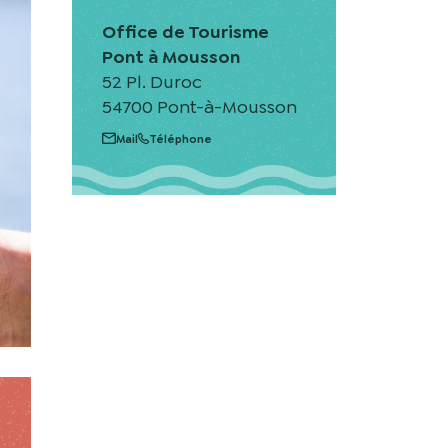
Office de Tourisme
Pont à Mousson
52 Pl. Duroc
54700 Pont-à-Mousson
Mail
Téléphone