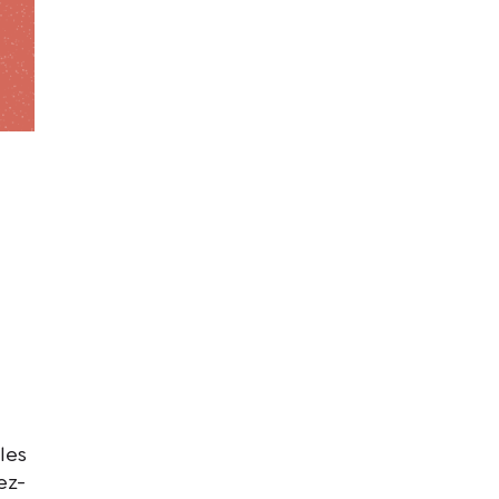
les
ez-