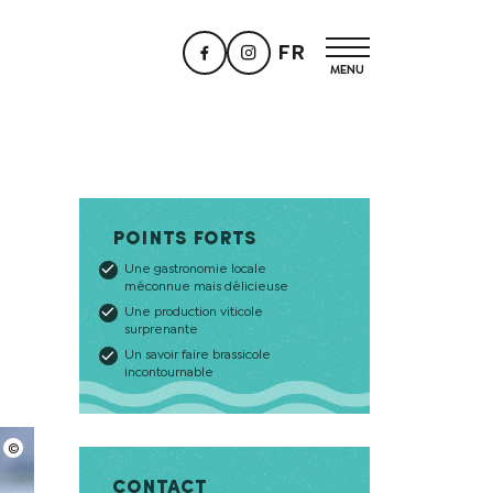
FR
Points forts
Une gastronomie locale
méconnue mais délicieuse
Une production viticole
surprenante
Un savoir faire brassicole
incontournable
Contact