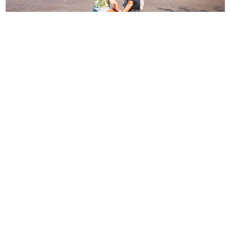
Le Centre
Pompidou-Metz :
Osez une
expérience unique
À seulement 30 minutes de Pont-à-Mousson, le Centre
Pompidou-Metz offre une expérience culturelle unique
qui mérite amplement un détour lors de votre week-end
en Lorraine. Ce musée d’art contemporain, inauguré en
2010, est l’un des plus grands et des plus prestigieux de
France, avec des expositions temporaires qui varient
entre art moderne, design, architecture et performances.
Son architecture remarquable, signée Shigeru Ban, avec
sa structure en bois et son toit en forme de voile, en fait
un lieu incontournable pour les amateurs d’art et