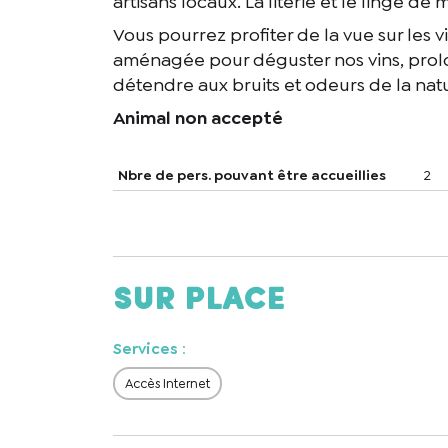
artisans locaux. La literie et le linge d
Vous pourrez profiter de la vue sur les 
aménagée pour déguster nos vins, prolo
détendre aux bruits et odeurs de la nat
Animal non accepté
Nbre de pers. pouvant être accueillies
2
En cochant cet
recontacter.
Sur place
Services
:
Accès Internet