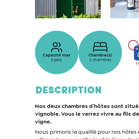
Capacité max
Chambre(s)
2 pers.
2 chambres
Description
Nos deux chambres d’hôtes sont située
vignoble. Vous le verrez vivre au fils d
vigne.
Nous primons la qualité pour nos hôtes e