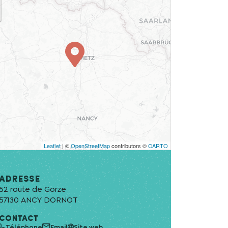
Leaflet
| ©
OpenStreetMap
contributors ©
CARTO
Adresse
52 route de Gorze
57130
ANCY DORNOT
CONTACT
Téléphone
Email
Site web