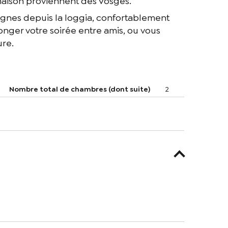
e maison proviennent des Vosges.
vignes depuis la loggia, confortablement
nger votre soirée entre amis, ou vous
ure.
Nombre total de chambres (dont suite)
2
te case, j’accepte que les informations saisies soient utilisées pour