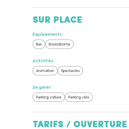
Sur place
Equipements
:
En cochant cet
recontacter.
Bar
Boulodrome
Activités
:
Animation
Spectacles
Se garer
:
Parking voiture
Parking vélo
Tarifs / ouverture