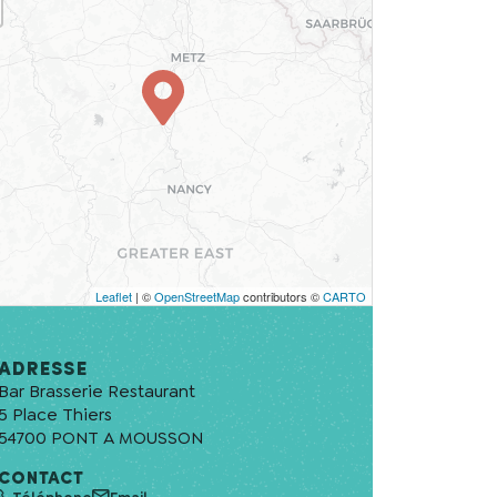
Leaflet
| ©
OpenStreetMap
contributors ©
CARTO
Adresse
Bar Brasserie Restaurant
5 Place Thiers
54700
PONT A MOUSSON
CONTACT