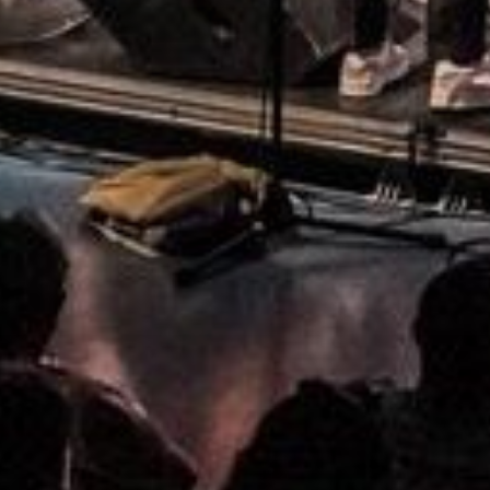
En cochant cet
recontacter.