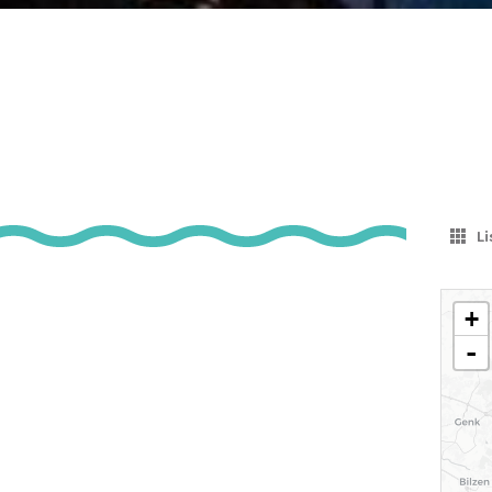
Li
+
-