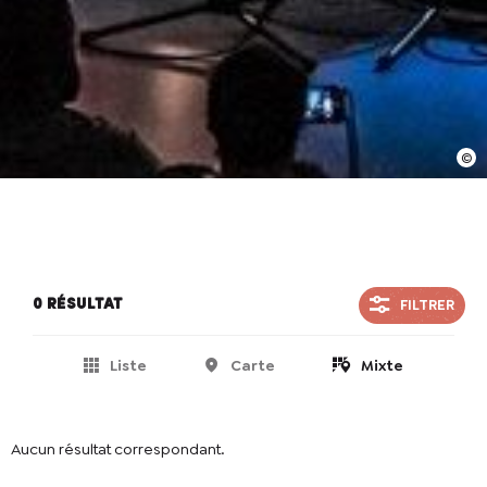
Fête Nationale
En cochant cette case, j’accepte que les
informations saisies soient utilisées pour
permettre de me recontacter.
FILTRER
0 résultat
Liste
Carte
Mixte
Aucun résultat correspondant.