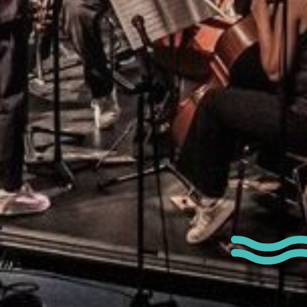
Dates
Communes
Type de manife
Marché / Foire / 
Exposition
Sport & loisirs
Musique / Spectac
Ateliers
Visites guidées