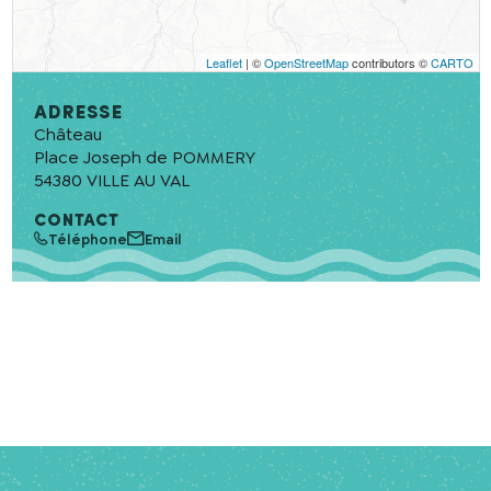
Leaflet
| ©
OpenStreetMap
contributors ©
CARTO
Adresse
Château
Place Joseph de POMMERY
54380
VILLE AU VAL
CONTACT
Téléphone
Email