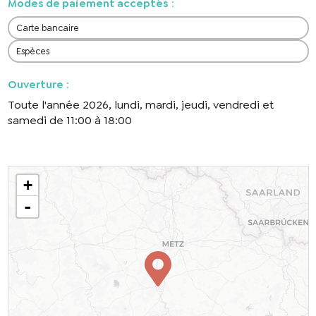
Modes de paiement acceptés
:
Carte bancaire
Espèces
Ouverture
:
Toute l'année 2026, lundi, mardi, jeudi, vendredi et
samedi de 11:00 à 18:00
+
-
En cochant cette case, j’accepte que les
informations saisies soient utilisées pour
permettre de me recontacter.