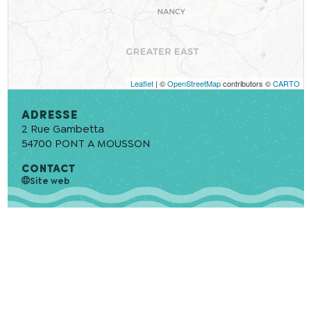
Leaflet
| ©
OpenStreetMap
contributors ©
CARTO
Adresse
2 Rue Gambetta
54700
PONT A MOUSSON
CONTACT
Site web