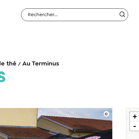
de thé
Au Terminus
s
+
-