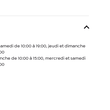
te case, j’accepte que les informations saisies soient utilisées pour
samedi de 10:00 à 19:00, jeudi et dimanche
:00
anche de 10:00 à 15:00, mercredi et samedi
:00