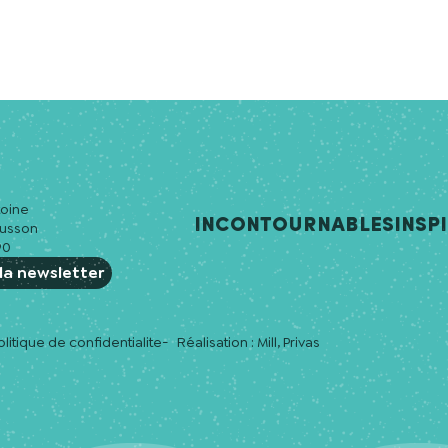
toine
Incontournables
Insp
ousson
90
la newsletter
olitique de confidentialite
Réalisation :
Mill, Privas