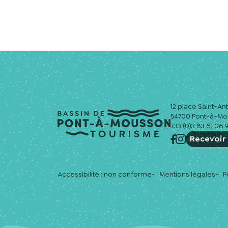
12 place Saint-An
54700 Pont-à-M
+33 (0)3 83 81 06 
Recevoir 
Accessibilité : non conforme
Mentions légales
P