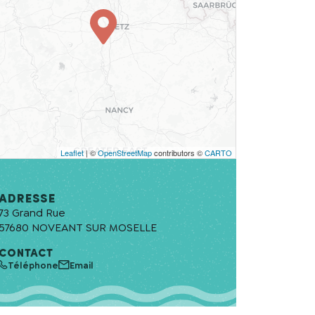
Leaflet
| ©
OpenStreetMap
contributors ©
CARTO
Adresse
73 Grand Rue
57680
NOVEANT SUR MOSELLE
CONTACT
Téléphone
Email