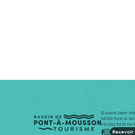
12 place Saint-An
54700 Pont-à-M
+33 (0)3 83 81 06 
Recevoir 