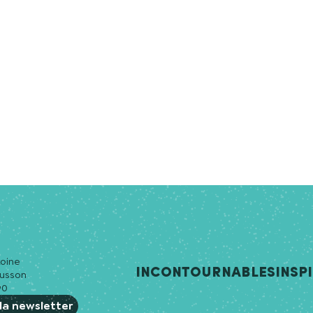
toine
Incontournables
Insp
ousson
90
la newsletter