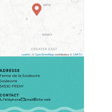
Leaflet
| ©
OpenStreetMap
contributors ©
CARTO
Adresse
Ferme de la Souleuvre
Souleuvre
54530
PRENY
CONTACT
Téléphone
Email
Site web