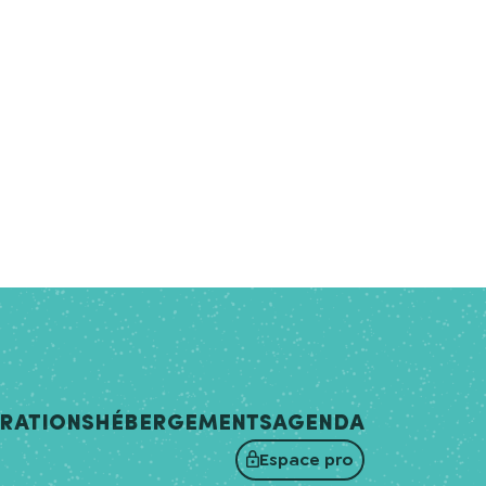
irations
Hébergements
Agenda
Espace pro