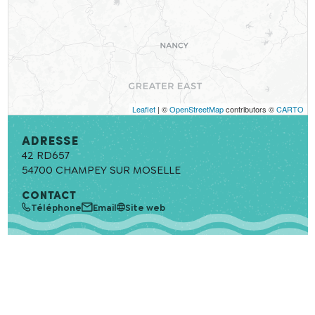
Leaflet
| ©
OpenStreetMap
contributors ©
CARTO
Adresse
42 RD657
54700
CHAMPEY SUR MOSELLE
CONTACT
Téléphone
Email
Site web