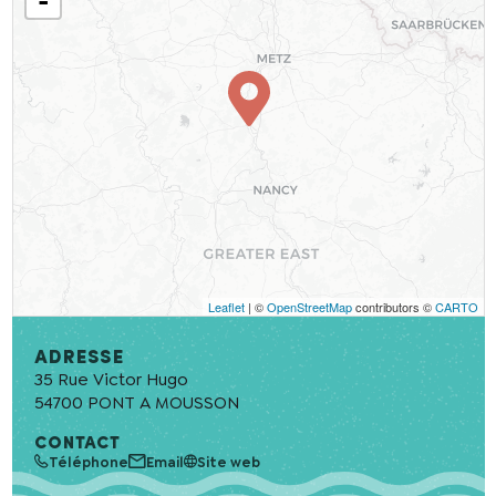
-
En cochant cette case, j’accepte que les
informations saisies soient utilisées pour
permettre de me recontacter.
Leaflet
| ©
OpenStreetMap
contributors ©
CARTO
Adresse
35 Rue Victor Hugo
54700
PONT A MOUSSON
CONTACT
Téléphone
Email
Site web