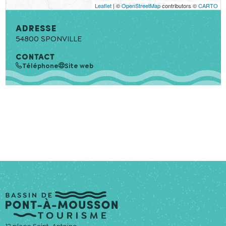
Leaflet
| ©
OpenStreetMap
contributors ©
CARTO
En cochant cette case, j’accepte que les
informations saisies soient utilisées pour
Adresse
permettre de me recontacter.
54800
SPONVILLE
CONTACT
Téléphone
Site web
12 place Saint-Antoine