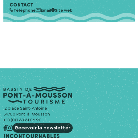
permettre de me recontacter.
CONTACT
Téléphone
Email
Site web
12 place Saint-Antoine
54700 Pont-à-Mousson
+33 (0)3 83 81 06 90
Recevoir la newsletter
Incontournables