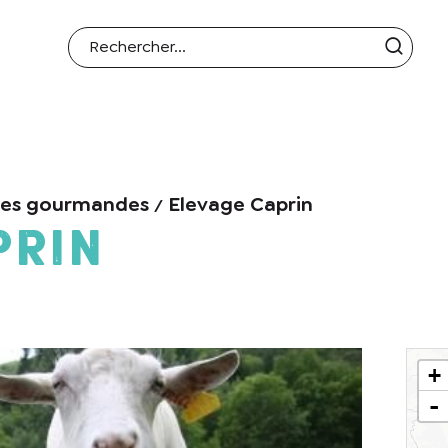
ues gourmandes
Elevage Caprin
prin
+
-