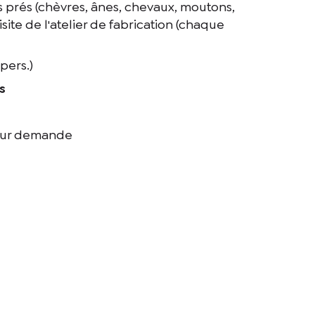
s prés (chèvres, ânes, chevaux, moutons,
 visite de l'atelier de fabrication (chaque
pers.)
s
 sur demande
te case, j’accepte que les informations saisies soient utilisées pour