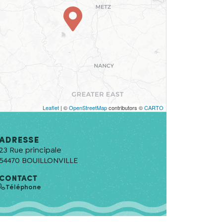
Leaflet
| ©
OpenStreetMap
contributors ©
CARTO
Adresse
23 Rue principale
54470
BOUILLONVILLE
CONTACT
Téléphone