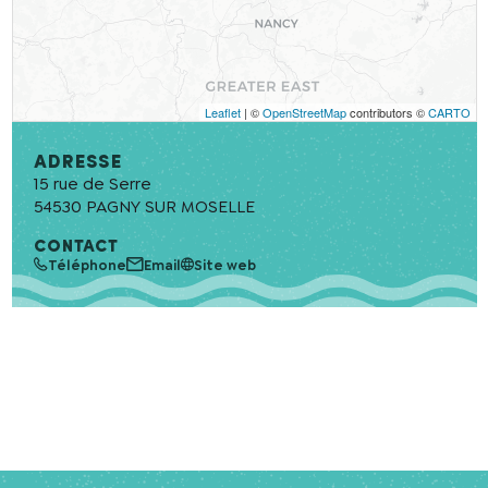
Leaflet
| ©
OpenStreetMap
contributors ©
CARTO
Adresse
15 rue de Serre
54530
PAGNY SUR MOSELLE
CONTACT
Téléphone
Email
Site web