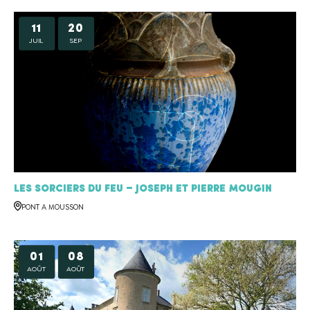
11
20
JUIL
SEP
Les sorciers du feu – Joseph et Pierre MOUGIN
PONT A MOUSSON
01
08
AOÛT
AOÛT