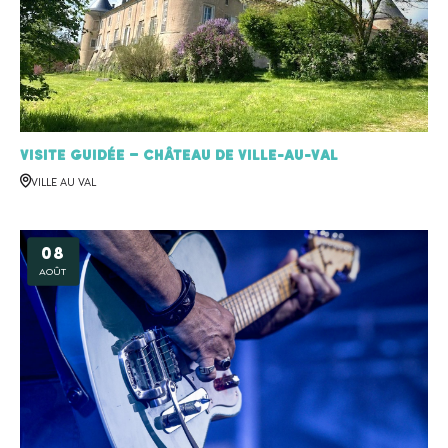
Visite Guidée – Château de Ville-au-Val
VILLE AU VAL
08
AOÛT