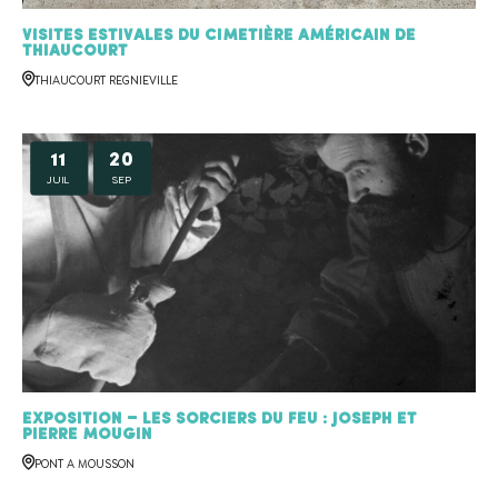
Visites estivales du cimetière américain de
Thiaucourt
THIAUCOURT REGNIEVILLE
11
20
JUIL
SEP
Exposition – Les sorciers du feu : Joseph et
Pierre MOUGIN
PONT A MOUSSON