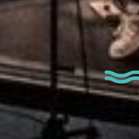
Type de manife
Marché / Foire / 
Exposition
Sport & loisirs
Musique / Spectac
Ateliers
Visites guidées
Fête Nationale