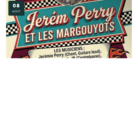
08
AOÛT
Soirée musicale – Jérem Perry et Les Margouyots
à la Belle Epoque
PONT A MOUSSON
09
AOÛT