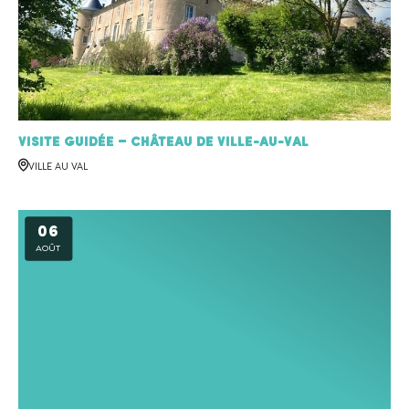
Visite Guidée – Château de Ville-au-Val
VILLE AU VAL
06
AOÛT