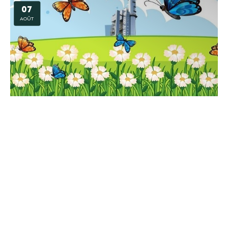
07
AOÛT
Animation – Mission biodiversité à la centrale
BLENOD LES PONT A MOUSSON
07
AOÛT