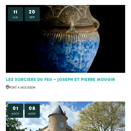
11
20
JUIL
SEP
Les sorciers du feu – Joseph et Pierre MOUGIN
PONT A MOUSSON
01
08
AOÛT
AOÛT