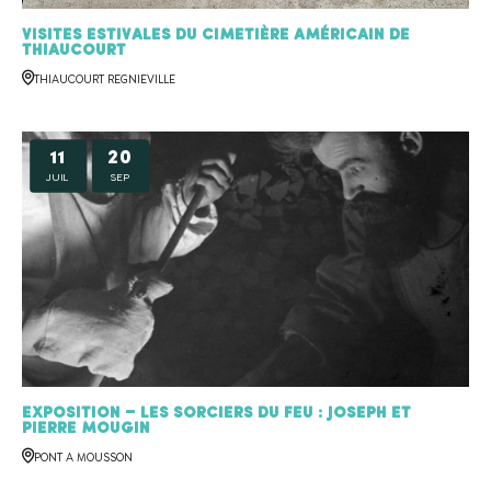
Visites estivales du cimetière américain de
Thiaucourt
THIAUCOURT REGNIEVILLE
11
20
JUIL
SEP
Exposition – Les sorciers du feu : Joseph et
Pierre MOUGIN
PONT A MOUSSON