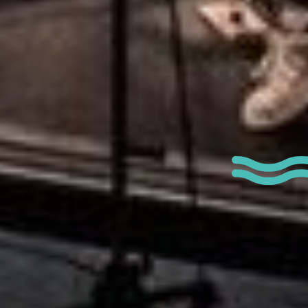
Type de manife
Marché / Foire / 
Exposition
Sport & loisirs
Musique / Spectac
Ateliers
Visites guidées
Fête Nationale