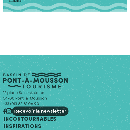
Email
12 place Saint-Antoine
54700 Pont-à-Mousson
+33 (0)3 83 81 06 90
Recevoir la newsletter
Incontournables
Inspirations