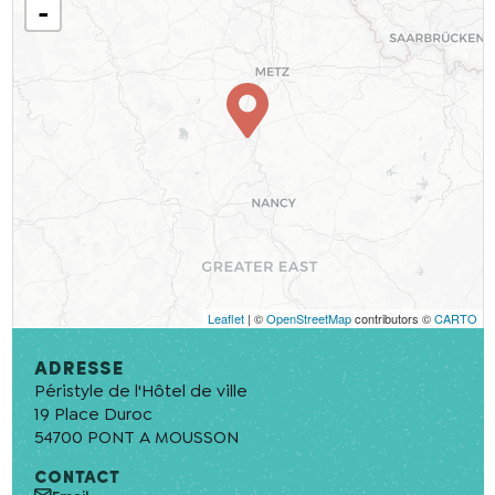
-
Leaflet
| ©
OpenStreetMap
contributors ©
CARTO
Adresse
Péristyle de l'Hôtel de ville
19 Place Duroc
54700
PONT A MOUSSON
En cochant cette case, j’accepte que les
informations saisies soient utilisées pour
CONTACT
permettre de me recontacter.