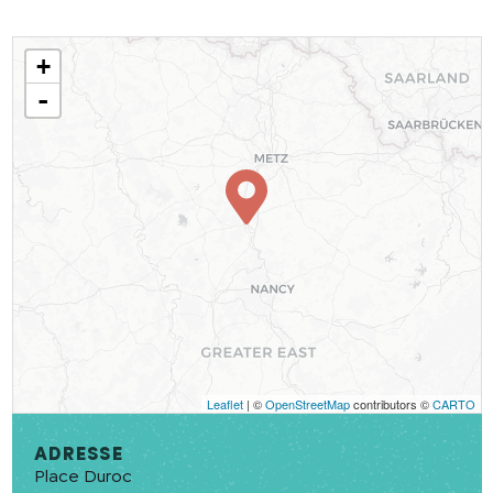
+
-
Leaflet
| ©
OpenStreetMap
contributors ©
CARTO
Adresse
Place Duroc
En cochant cette case, j’accepte que les