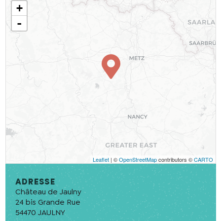
+
-
Leaflet
| ©
OpenStreetMap
contributors ©
CARTO
Adresse
Château de Jaulny
24 bis Grande Rue
En cochant cette case, j’accepte que les
54470
JAULNY
informations saisies soient utilisées pour