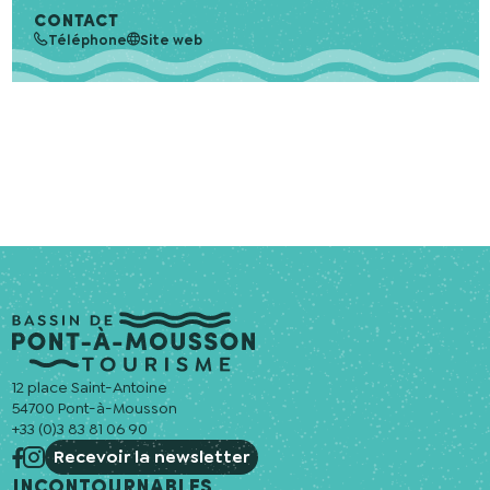
permettre de me recontacter.
CONTACT
Téléphone
Site web
12 place Saint-Antoine
54700 Pont-à-Mousson
+33 (0)3 83 81 06 90
Recevoir la newsletter
Incontournables