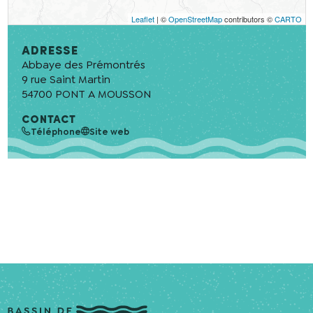
Leaflet
| ©
OpenStreetMap
contributors ©
CARTO
Adresse
Abbaye des Prémontrés
9 rue Saint Martin
54700
PONT A MOUSSON
CONTACT
Téléphone
Site web