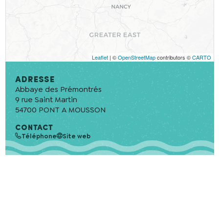
Leaflet
| ©
OpenStreetMap
contributors ©
CARTO
Adresse
Abbaye des Prémontrés
9 rue Saint Martin
54700
PONT A MOUSSON
CONTACT
Téléphone
Site web