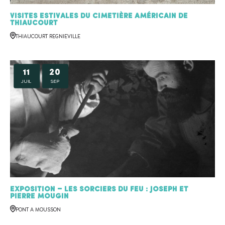
Visites estivales du cimetière américain de
Thiaucourt
THIAUCOURT REGNIEVILLE
11
20
JUIL
SEP
Exposition – Les sorciers du feu : Joseph et
Pierre MOUGIN
PONT A MOUSSON