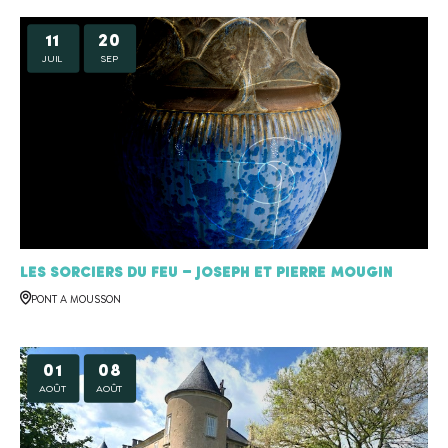
11
20
JUIL
SEP
Les sorciers du feu – Joseph et Pierre MOUGIN
PONT A MOUSSON
01
08
AOÛT
AOÛT