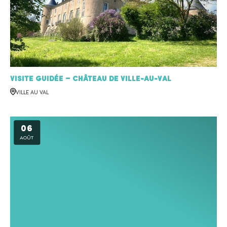
Visite Guidée – Château de Ville-au-Val
VILLE AU VAL
06
AOÛT