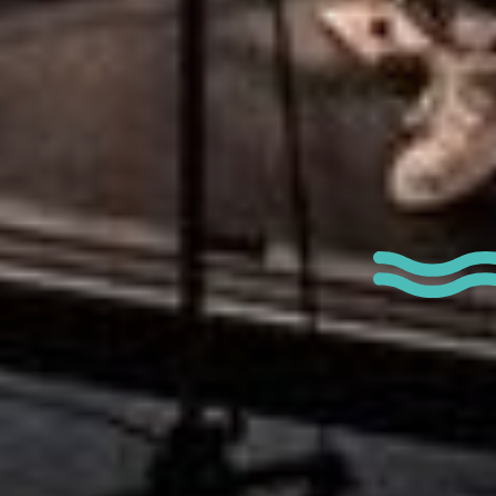
Type de manife
Marché / Foire / 
Exposition
Sport & loisirs
Musique / Spectac
Ateliers
Visites guidées
Fête Nationale