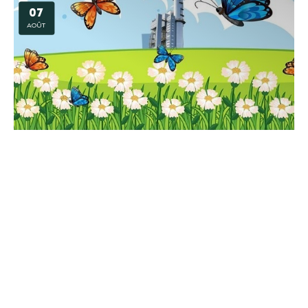
07
AOÛT
Animation – Mission biodiversité à la centrale
BLENOD LES PONT A MOUSSON
07
AOÛT