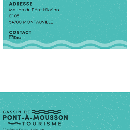
Adresse
En cochant cette case, j’accepte que les
Maison du Père Hilarion
informations saisies soient utilisées pour
D105
permettre de me recontacter.
54700
MONTAUVILLE
CONTACT
Email
12 place Saint-Antoine