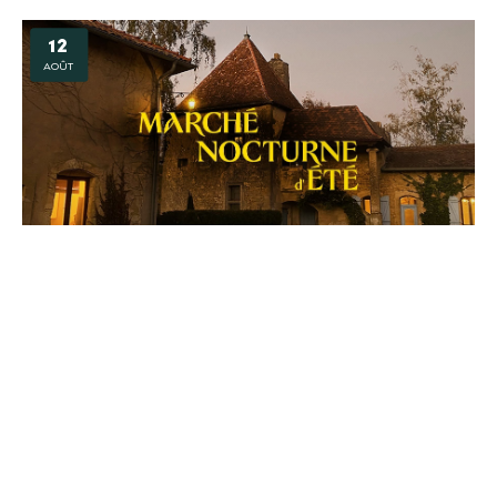
12
AOÛT
Marché nocturne d'été au Château de Jaulny
JAULNY
12
AOÛT