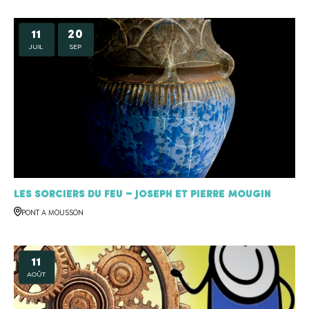
11
20
JUIL
SEP
Les sorciers du feu – Joseph et Pierre MOUGIN
PONT A MOUSSON
11
AOÛT