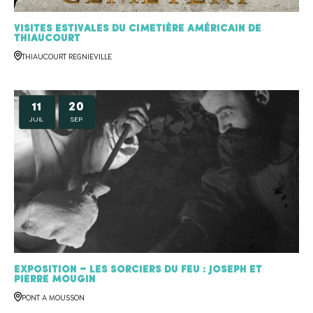
Visites estivales du cimetière américain de
Thiaucourt
THIAUCOURT REGNIEVILLE
11
20
JUIL
SEP
Exposition – Les sorciers du feu : Joseph et
Pierre MOUGIN
PONT A MOUSSON