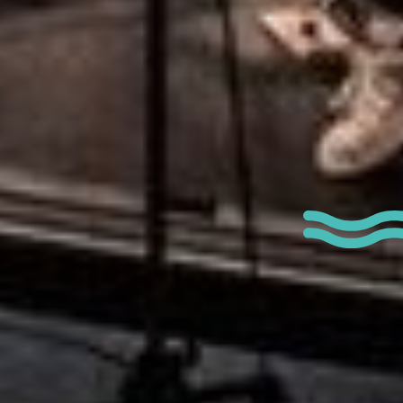
Type de manife
Marché / Foire / 
Exposition
Sport & loisirs
Musique / Spectac
Ateliers
Visites guidées
Fête Nationale