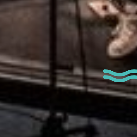
Type de manife
Marché / Foire / 
Exposition
Sport & loisirs
Musique / Spectac
Ateliers
Visites guidées
Fête Nationale