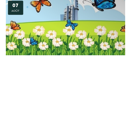
07
AOÛT
Animation – Mission biodiversité à la centrale
BLENOD LES PONT A MOUSSON
07
AOÛT