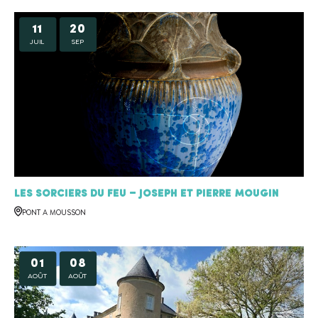
11
20
JUIL
SEP
Les sorciers du feu – Joseph et Pierre MOUGIN
PONT A MOUSSON
01
08
AOÛT
AOÛT