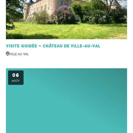
Visite Guidée – Château de Ville-au-Val
VILLE AU VAL
06
AOÛT