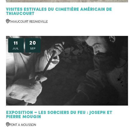
Visites estivales du cimetière américain de
Thiaucourt
THIAUCOURT REGNIEVILLE
11
20
JUIL
SEP
Exposition – Les sorciers du feu : Joseph et
Pierre MOUGIN
PONT A MOUSSON