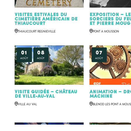
Visites estivales du
Exposition – Le
cimetière américain de
sorciers du feu
Thiaucourt
et Pierre MOUG
THIAUCOURT REGNIEVILLE
PONT A MOUSSON
01
08
07
AOÛT
AOÛT
AOÛT
Visite Guidée – Château
Animation – Dr
de Ville-au-Val
machine
VILLE AU VAL
BLENOD LES PONT A MOU
08
09