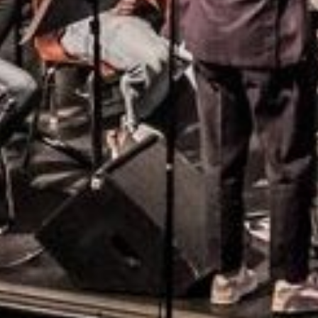
En cochant cet
recontacter.