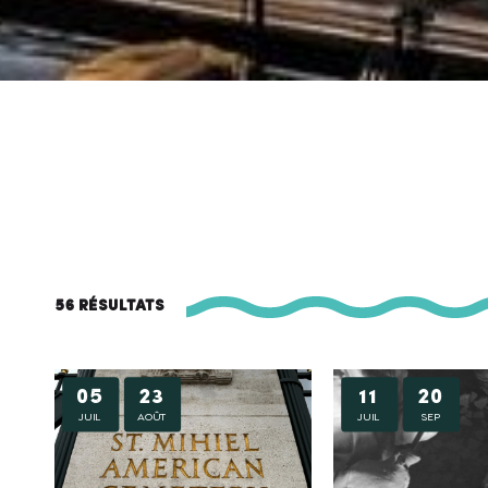
56 résultats
05
23
11
20
JUIL
AOÛT
JUIL
SEP