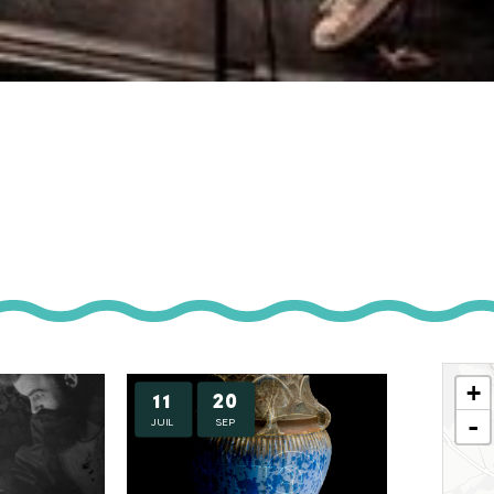
+
11
20
-
JUIL
SEP