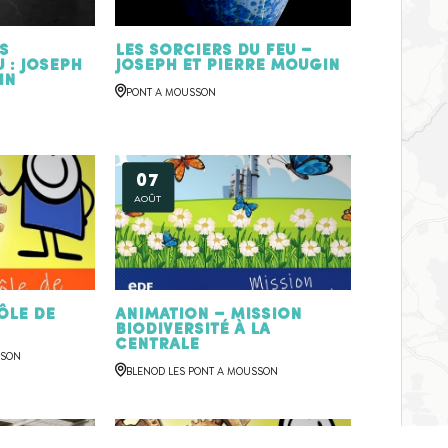
s
Les sorciers du feu –
 : Joseph
Joseph et Pierre MOUGIN
IN
PONT A MOUSSON
07
AOÛT
ôle de
Animation – Mission
biodiversité à la
centrale
SSON
BLENOD LES PONT A MOUSSON
11