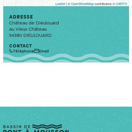
Leaflet
| ©
OpenStreetMap
contributors ©
CARTO
En cochant cette case, j’accepte que les
Adresse
Château de Dieulouard
informations saisies soient utilisées pour
permettre de me recontacter.
Au Vieux Château
54380
DIEULOUARD
CONTACT
Téléphone
Email