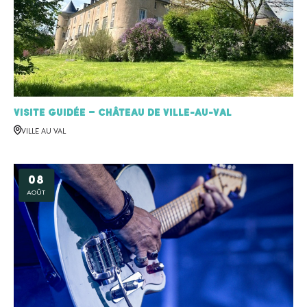
Visite Guidée – Château de Ville-au-Val
VILLE AU VAL
08
AOÛT