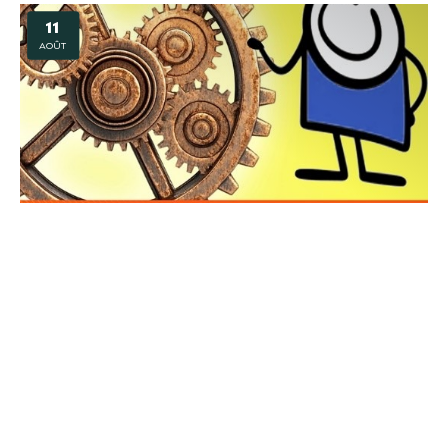
11
AOÛT
Animation – Drôle de machine
BLENOD LES PONT A MOUSSON
11
AOÛT