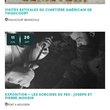
Visites estivales du cimetière américain de
Thiaucourt
THIAUCOURT REGNIEVILLE
11
20
JUIL
SEP
Exposition – Les sorciers du feu : Joseph et
Pierre MOUGIN
PONT A MOUSSON