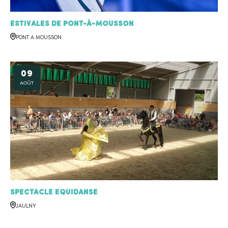
Estivales de Pont-à-Mousson
PONT A MOUSSON
09
AOÛT
Spectacle EquiDanse
JAULNY