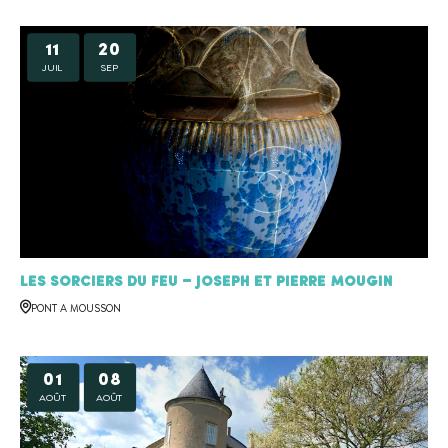
11
20
JUIL
SEP
Les sorciers du feu – Joseph et Pierre MOUGIN
PONT A MOUSSON
01
08
AOÛT
AOÛT