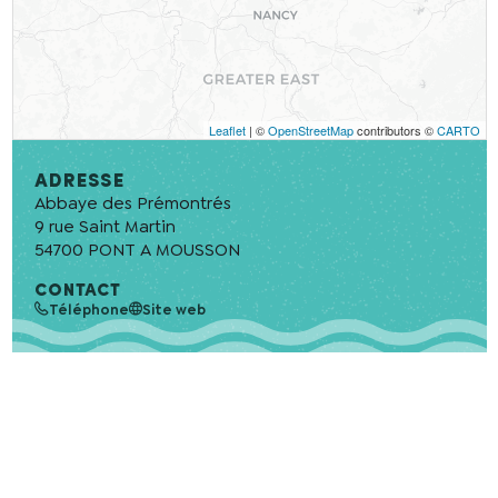
Leaflet
| ©
OpenStreetMap
contributors ©
CARTO
Adresse
Abbaye des Prémontrés
9 rue Saint Martin
54700
PONT A MOUSSON
CONTACT
Téléphone
Site web