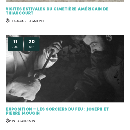
Visites estivales du cimetière américain de
Thiaucourt
THIAUCOURT REGNIEVILLE
11
20
JUIL
SEP
Exposition – Les sorciers du feu : Joseph et
Pierre MOUGIN
PONT A MOUSSON