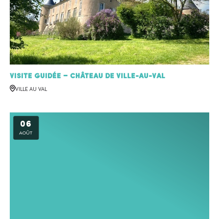
Visite Guidée – Château de Ville-au-Val
VILLE AU VAL
06
AOÛT