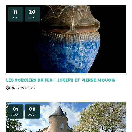
11
20
JUIL
SEP
Les sorciers du feu – Joseph et Pierre MOUGIN
PONT A MOUSSON
01
08
AOÛT
AOÛT