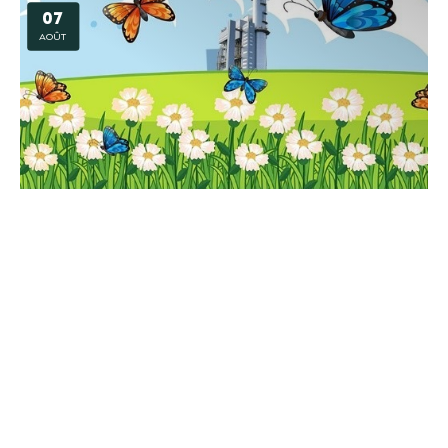
07
AOÛT
Animation – Mission biodiversité à la centrale
BLENOD LES PONT A MOUSSON
08
AOÛT