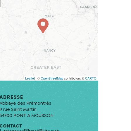
Leaflet
| ©
OpenStreetMap
contributors ©
CARTO
Adresse
Abbaye des Prémontrés
9 rue Saint Martin
54700
PONT A MOUSSON
CONTACT