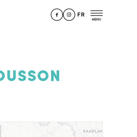
FR
Mousson