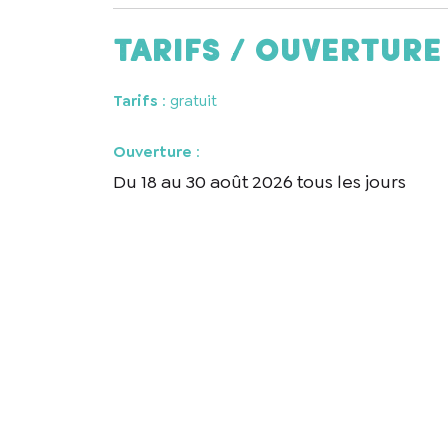
En cochant cet
recontacter.
Tarifs / ouverture
Tarifs
: gratuit
Ouverture
:
Du 18 au 30 août 2026 tous les jours